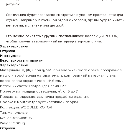
рисунок.
Светильник будет прекрасно смотреться в уютном пространстве для
отдыха. Например, в гостиной рядом с креслом, где вы будете читать
вечерами, в спальне или детской.
Его можно сочетать с другими светильниками коллекции ROTOR,
чтобы получить гармоничный интерьер в едином стиле.
Характеристики
Отделки
Инструкции
Безопасность и гарантия
Характеристики
Материалы: МДФ, шпон дуба/шпон американского ореха, прозрачное
масло и воск/черная матовая эмаль, композитный материал, сталь,
порошковая окраска (черный,белый)
Источник света: 1 патрон для ламп Е27
Примерная площадь освещения, м²: от 5 до 7
Продается отдельно: лампочка продаётся отдельно
Сборка и монтаж: требует частичной сборки
Коллекция: WOODLED ROTOR
Тип: Напольные
lwh: 350x350x1695
Weight: 11000g
Отделки