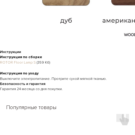
Инструкции
Инструкция по сборке
Каталог
ROTOR Floor Lamp S
(359 Кб)
GoGrow
Доставка и возврат
Договор оферты
Инструкция по уходу
Монтаж и уход
Политика конфиденциальности
Выключите электропитание. Протрите сухой мягкой тканью.
2016 – 2026 © Фирменный
Вдохновение
Безопасность и гарантия
магазин WOODLED. Все права
Гарантия 24 месяца со дня покупки.
Мой Дизайн
защищены
Контакты
Популярные товары
Сайт запустила Молния