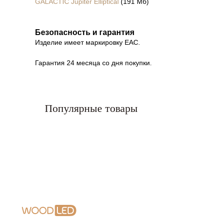
GALACTIC Jupiter Elliptical
(191 Мб)
Безопасность и гарантия
Изделие имеет маркировку EAC.
Гарантия 24 месяца со дня покупки.
Каталог
GoGrow
Доставка и возврат
Договор оферты
Монтаж и уход
Вдохновение
Политика конфиденциа
Популярные товары
Мой Дизайн
2016 – 2026 © Фирмен
права защищены
Контакты