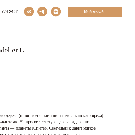
Мой дизайн
delier L
ого дерева (шпон ясеня или шпона американского ореха)
«кантом». На просвет текстура дерева отдаленно
иганта — планеты Юпитер. Светильник дарит мягкое
чка и просвечивает насквозь текстуру дерева.