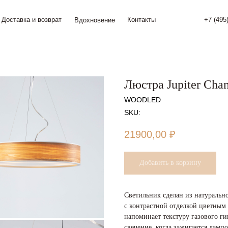
а и возврат
Контакты
+7 (495) 774 24 34
Вдохновение
Люстра Jupiter Chan
WOODLED
SKU:
21900,00
₽
Добавить в корзину
Светильник сделан из натуральн
с контрастной отделкой цветным 
напоминает текстуру газового г
свечение, когда зажигается лампо