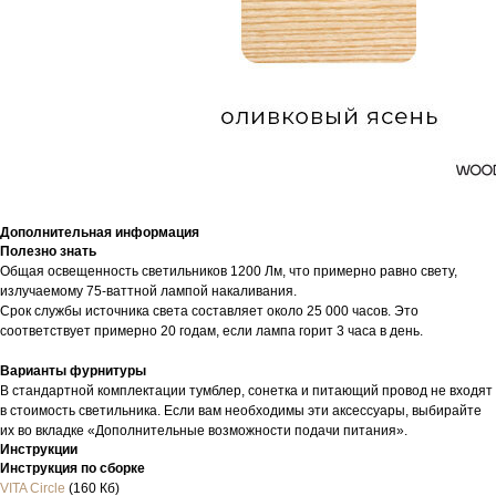
Каталог
GoGrow
Доставка и возврат
Договор оферты
Монтаж и уход
Политика конфиденциальности
2016 – 2026 © Фирменный
Вдохновение
магазин WOODLED. Все права
Мой Дизайн
защищены
Контакты
Дополнительная информация
Полезно знать
Общая освещенность светильников 1200 Лм, что примерно равно свету,
излучаемому 75-ваттной лампой накаливания.
Сайт запустила Молния
Срок службы источника света составляет около 25 000 часов. Это
соответствует примерно 20 годам, если лампа горит 3 часа в день.
Варианты фурнитуры
В стандартной комплектации тумблер, сонетка и питающий провод не входят
в стоимость светильника. Если вам необходимы эти аксессуары, выбирайте
их во вкладке «Дополнительные возможности подачи питания».
Инструкции
Инструкция по сборке
VITA Circle
(160 Кб)