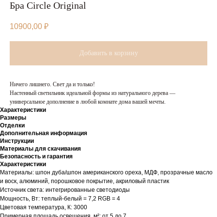
Бра Circle Original
10900,00
₽
Добавить в корзину
Ничего лишнего. Свет да и только!
Настенный светильник идеальной формы из натурального дерева —
универсальное дополнение в любой комнате дома вашей мечты.
Характеристики
Размеры
Отделки
Дополнительная информация
Инструкции
Материалы для скачивания
Безопасность и гарантия
Характеристики
Материалы: шпон дуба/шпон американского ореха, МДФ, прозрачные масло
и воск, алюминий, порошковое покрытие, акриловый пластик
Источник света: интегрированные светодиоды
Мощность, Вт: теплый-белый = 7,2 RGB = 4
Цветовая температура, К: 3000
Примерная площадь освещения, м²: от 5 до 7