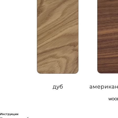
Каталог
GoGrow
Доставка и возврат
Договор оферты
Монтаж и уход
Политика конфиденциальности
2016 – 2026 © Фирменный
Вдохновение
магазин WOODLED. Все права
Мой Дизайн
защищены
Контакты
Сайт запустила Молния
Инструкции