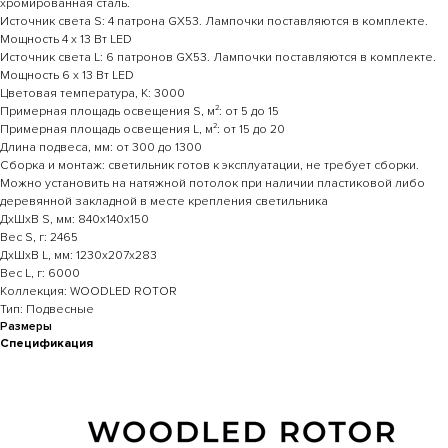
хромированная сталь.
Источник света S: 4 патрона GX53. Лампочки поставляются в комплекте.
Мощность 4 х 13 Вт LED
Источник света L: 6 патронов GX53. Лампочки поставляются в комплекте.
Мощность 6 х 13 Вт LED
Цветовая температура, К: 3000
Примерная площадь освещения S, м²: от 5 до 15
Примерная площадь освещения L, м²: от 15 до 20
Длина подвеса, мм: от 300 до 1300
Сборка и монтаж: светильник готов к эксплуатации, не требует сборки.
Можно установить на натяжной потолок при наличии пластиковой либо
деревянной закладной в месте крепления светильника
ДхШхВ S, мм: 840х140х150
Вес S, г: 2465
ДхШхВ L, мм: 1230х207х283
Вес L, г: 6000
Коллекция: WOODLED ROTOR
Тип: Подвесные
Размеры
Спецификация