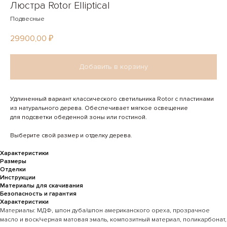
Люстра Rotor Elliptical
Подвесные
29900,00
₽
Добавить в корзину
Удлиненный вариант классического светильника Rotor с пластинами
из натурального дерева. Обеспечивает мягкое освещение
для подсветки обеденной зоны или гостиной.
Выберите свой размер и отделку дерева.
Характеристики
Размеры
Отделки
Инструкции
Материалы для скачивания
Безопасность и гарантия
Характеристики
Материалы: МДФ, шпон дуба/шпон американского ореха, прозрачное
масло и воск/черная матовая эмаль, композитный материал, поликарбонат,