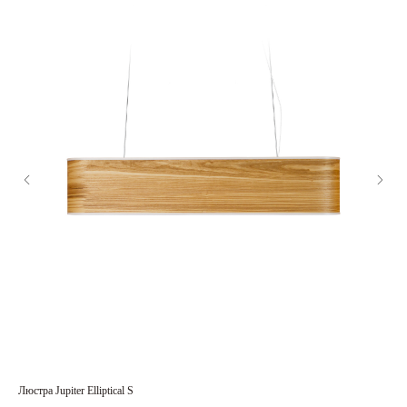
Люстра Jupiter Elliptical S
Нас