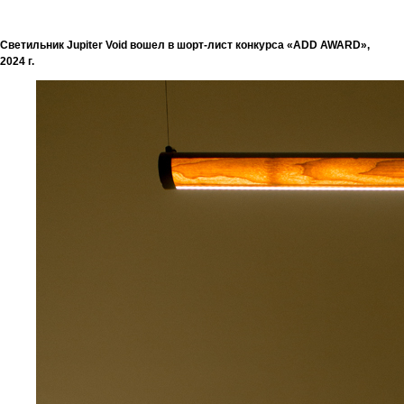
Светильник Jupiter Void вошел в шорт-лист конкурса «ADD AWARD»,
2024 г.
Каталог
GoGrow
Доставка и возврат
Договор оферты
Монтаж и уход
Политика конфиденциальности
2016 – 2026 © Фирменный
Вдохновение
магазин WOODLED. Все права
Мой Дизайн
защищены
Контакты