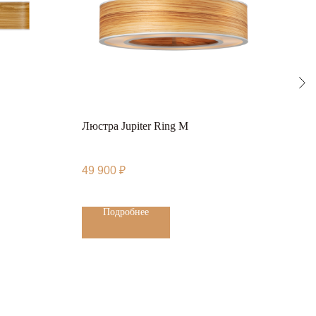
Люстра Jupiter Ring M
Пото
Trac
49 900
₽
8 90
Подробнее
Сайт запустила Молния