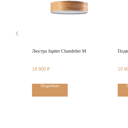
Люстра Jupiter Chandelier M
Подв
18 900
₽
10 9
Каталог
GoGrow
Доставка и возврат
Подробнее
Договор оферты
Монтаж и уход
Вдохновение
Политика конфиденциа
Мой Дизайн
2016 – 2026 © Фирмен
права защищены
Контакты