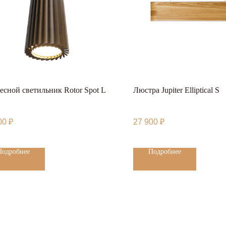
есной светильник Rotor Spot L
Люстра Jupiter Elliptical S
00
₽
27 900
₽
Подробнее
Подробнее
льности
ный магазин WOODLED. Все