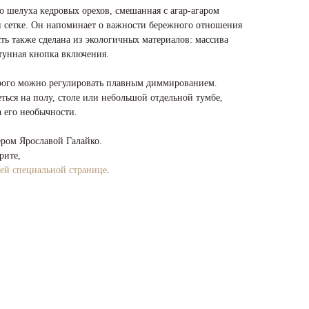
о шелуха кедровых орехов, смешанная с агар-агаром
 сетке. Он напоминает о важности бережного отношения
ть также сделана из экологичных материалов: массива
атунная кнопка включения.
торого можно регулировать плавным диммированием.
ться на полу, столе или небольшой отдельной тумбе,
а его необычности.
ером Ярославой Галайко.
рите,
ей специальной странице
.