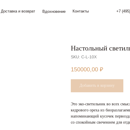
а и возврат
Контакты
+7 (495) 774 24 34
Вдохновение
Настольный светил
SKU:
C-L-10X
150000,00
₽
Добавить в корзину
Это эко-светильник во всех смыс
кедрового ореха из биоразлагае
напоминающий кусочек первозда
со спокойным свечением для отд