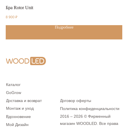
Бра Rotor Unit
То
8 900
₽
39 
Подробнее