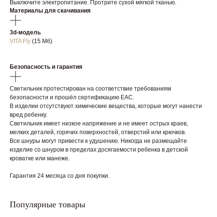
Выключите электропитание. Протрите сухой мягкой тканью.
Материалы для скачивания
3d-модель
Каталог
VITA Fly
(15 Мб)
GoGrow
Доставка и возврат
Договор оферты
Безопасность и гарантия
Монтаж и уход
Политика конфиденциальности
2016 – 2026 © Фирменный
Вдохновение
магазин WOODLED. Все права
Светильник протестирован на соответствие требованиям
Мой Дизайн
защищены
безопасности и прошёл сертификацию EAC.
Контакты
В изделии отсутствуют химические вещества, которые могут нанести
вред ребенку.
Светильник имеет низкое напряжение и не имеет острых краев,
Сайт запустила Молния
мелких деталей, горячих поверхностей, отверстий или крючков.
Все шнуры могут привести к удушению. Никогда не размещайте
изделие со шнуром в пределах досягаемости ребенка в детской
кроватке или манеже.
Гарантия 24 месяца со дня покупки.
Популярные товары